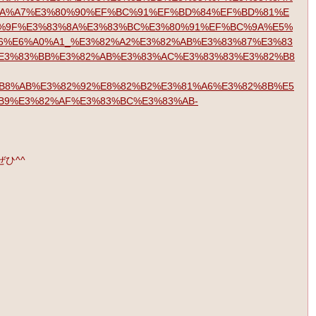
A%A7%E3%80%90%EF%BC%91%EF%BD%84%EF%BD%81%E
%9F%E3%83%8A%E3%83%BC%E3%80%91%EF%BC%9A%E5%
6%E6%A0%A1_%E3%82%A2%E3%82%AB%E3%83%87%E3%83
E3%83%BB%E3%82%AB%E3%83%AC%E3%83%83%E3%82%B8
B8%AB%E3%82%92%E8%82%B2%E3%81%A6%E3%82%8B%E5
B9%E3%82%AF%E3%83%BC%E3%83%AB-
ひ^^