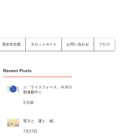
清水寺念壽
タロットカード
お問い合わせ
ブログ
Recent Posts
☆「ライスフォース」今月の運
勢連載中☆
3 日前
実力と、運と、縁。
7月27日