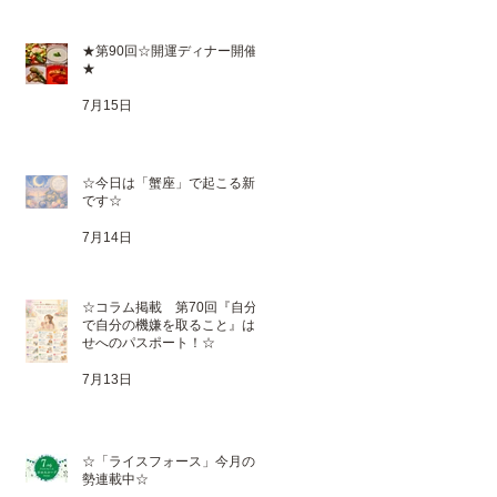
★第90回☆開運ディナー開催
★
7月15日
☆今日は「蟹座」で起こる新月
です☆
7月14日
☆コラム掲載 第70回『自分
で自分の機嫌を取ること』は幸
せへのパスポート！☆
7月13日
☆「ライスフォース」今月の運
勢連載中☆