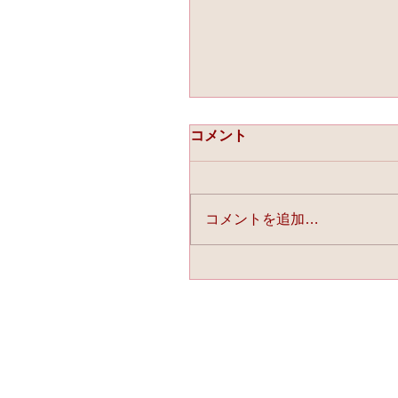
コメント
コメントを追加…
☆「ライスフォース」今
連載中☆