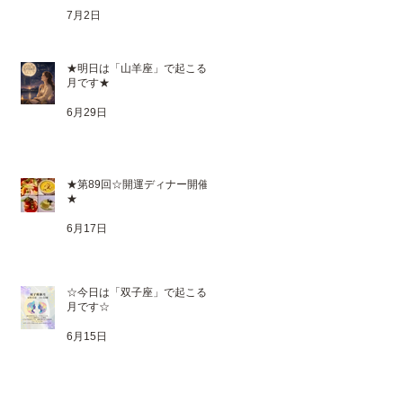
7月2日
★明日は「山羊座」で起こる満
月です★
6月29日
★第89回☆開運ディナー開催
★
6月17日
☆今日は「双子座」で起こる新
月です☆
6月15日