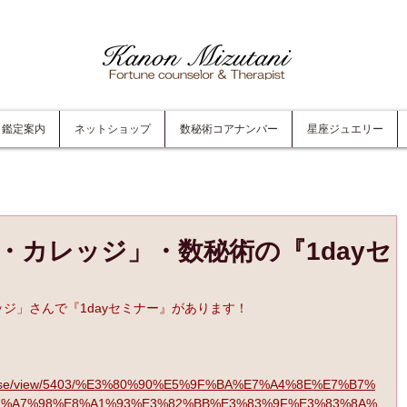
鑑定案内
ネットショップ
数秘術コアナンバー
星座ジュエリー
・カレッジ」・数秘術の『1dayセ
ッジ」さんで『1dayセミナー』があります！
/course/view/5403/%E3%80%90%E5%9F%BA%E7%A4%8E%E7%B7%
7%A7%98%E8%A1%93%E3%82%BB%E3%83%9F%E3%83%8A%