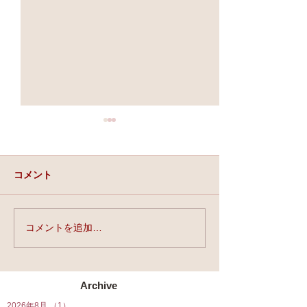
コメント
実力と、運と、縁。
コメントを追加…
★第90回☆開運
開催★
Archive
2026年8月
（1）
1件の記事