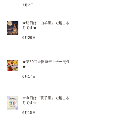
7月2日
★明日は「山羊座」で起こる満
月です★
6月29日
★第89回☆開運ディナー開催
★
6月17日
☆今日は「双子座」で起こる新
月です☆
6月15日