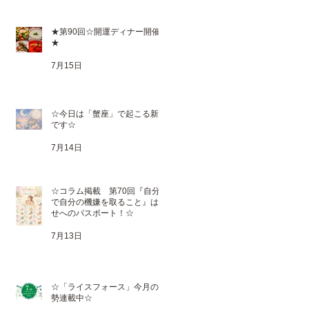
★第90回☆開運ディナー開催
★
7月15日
☆今日は「蟹座」で起こる新月
です☆
7月14日
☆コラム掲載 第70回『自分
で自分の機嫌を取ること』は幸
せへのパスポート！☆
7月13日
☆「ライスフォース」今月の運
勢連載中☆