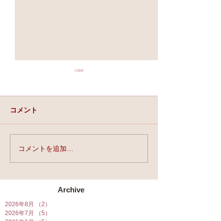
コメント
実力と、運と、
コメントを追加…
☆「ライスフォース」今
月の運勢連載中☆
Archive
2026年8月
（2）
2件の記事
2026年7月
（5）
5件の記事