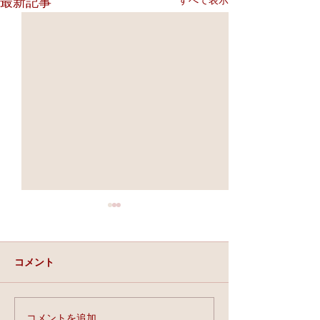
すべて表示
最新記事
コメント
実力と、運と、縁。
コメントを追加…