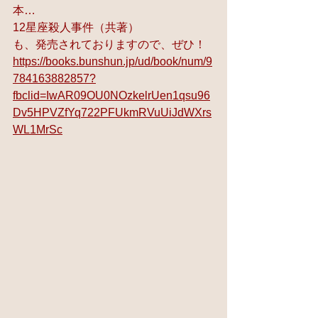
本…
12星座殺人事件（共著）
も、発売されておりますので、ぜひ！
https://books.bunshun.jp/ud/book/num/9
784163882857?
fbclid=IwAR09OU0NOzkelrUen1qsu96
Dv5HPVZfYq722PFUkmRVuUiJdWXrs
WL1MrSc