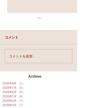
コメント
実力と、運と、縁。
コメントを追加…
★第90回☆開運
開催★
Archive
2026年8月
（1）
1件の記事
2026年7月
（5）
5件の記事
2026年6月
（5）
5件の記事
2026年5月
（6）
6件の記事
2026年4月
（7）
7件の記事
2026年3月
（7）
7件の記事