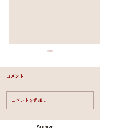
コメント
実力と、運と、縁。
コメントを追加…
★第90回☆開運
開催★
Archive
2026年8月
（1）
1件の記事