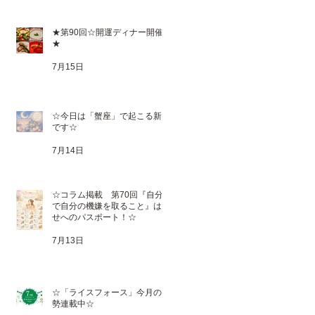
★第90回☆開運ディナー開催
★
7月15日
☆今日は「蟹座」で起こる新月
です☆
7月14日
☆コラム掲載 第70回『自分
で自分の機嫌を取ること』は幸
せへのパスポート！☆
7月13日
☆「ライスフォース」今月の運
勢連載中☆