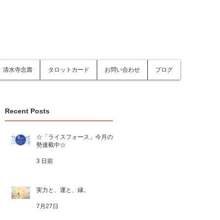
清水寺念壽
タロットカード
お問い合わせ
ブログ
Recent Posts
☆「ライスフォース」今月の運
勢連載中☆
3 日前
実力と、運と、縁。
7月27日