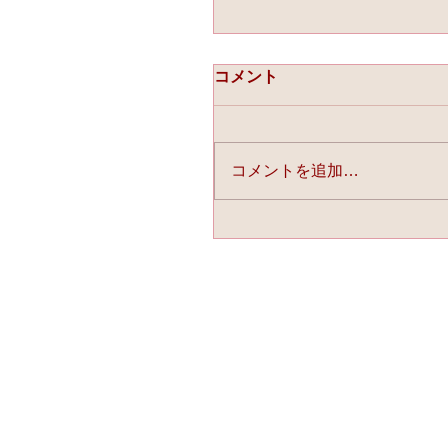
コメント
コメントを追加…
☆「ライスフォース」今
連載中☆