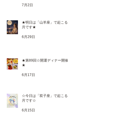
7月2日
★明日は「山羊座」で起こる満
月です★
6月29日
★第89回☆開運ディナー開催
★
6月17日
☆今日は「双子座」で起こる新
月です☆
6月15日