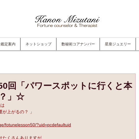
鑑定案内
ネットショップ
数秘術コアナンバー
星座ジュエリー
50回「パワースポットに行くと本
？」☆
回は
運が上がるの？ 」
ge/fotunelesson50/?uid=pcdefaultuid
はたくさんありますが、