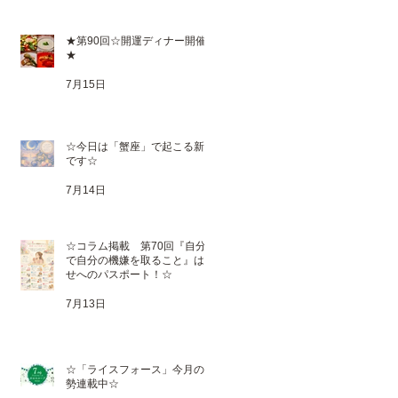
★第90回☆開運ディナー開催
★
7月15日
☆今日は「蟹座」で起こる新月
です☆
7月14日
☆コラム掲載 第70回『自分
で自分の機嫌を取ること』は幸
せへのパスポート！☆
7月13日
☆「ライスフォース」今月の運
勢連載中☆