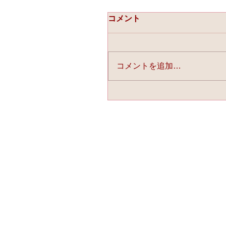
コメント
コメントを追加…
☆「ライスフォース」今
連載中☆