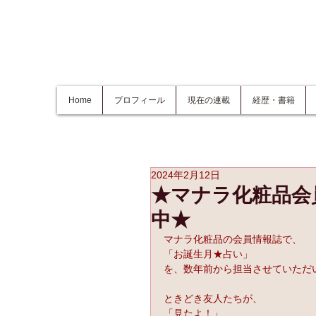
Home
プロフィール
現在の連載
経歴・書籍
2024年2月12日
★マナラ化粧品会
中★
マナラ化粧品の会員情報誌で、
「お誕生月★占い」
を、数年前から担当させていただ
ときどき友人たちが、
「見たよ！」