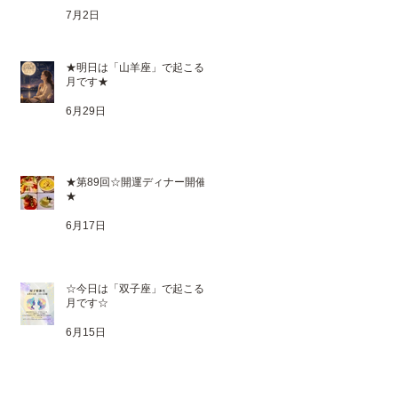
7月2日
★明日は「山羊座」で起こる満
月です★
6月29日
★第89回☆開運ディナー開催
★
6月17日
☆今日は「双子座」で起こる新
月です☆
6月15日