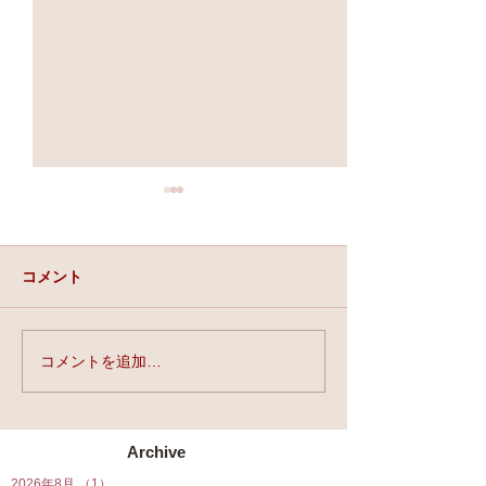
コメント
実力と、運と、縁。
コメントを追加…
★第90回☆開運
開催★
Archive
2026年8月
（1）
1件の記事