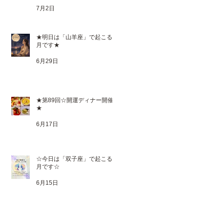
7月2日
★明日は「山羊座」で起こる満
月です★
6月29日
★第89回☆開運ディナー開催
★
6月17日
☆今日は「双子座」で起こる新
月です☆
6月15日