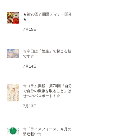
★第90回☆開運ディナー開催
★
7月15日
☆今日は「蟹座」で起こる新月
です☆
7月14日
☆コラム掲載 第70回『自分
で自分の機嫌を取ること』は幸
せへのパスポート！☆
7月13日
☆「ライスフォース」今月の運
勢連載中☆