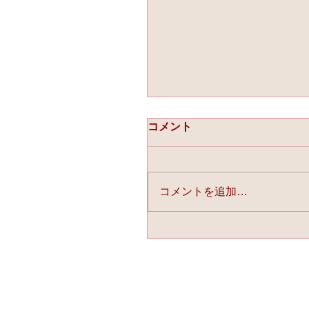
コメント
コメントを追加…
☆「ライスフォース」今
連載中☆