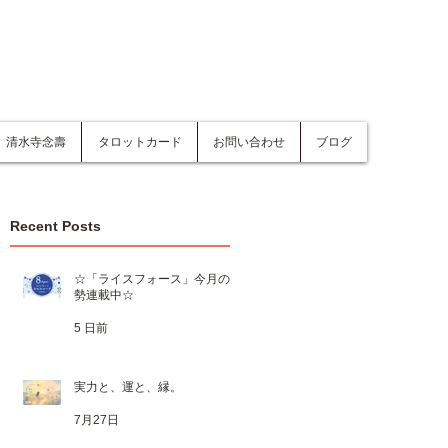
清水寺念壽
タロットカード
お問い合わせ
ブログ
Recent Posts
☆「ライスフォース」今月の運
勢連載中☆
5 日前
実力と、運と、縁。
7月27日