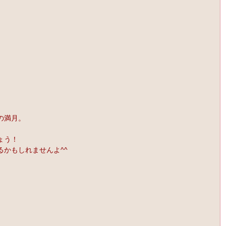
の満月。
、
ょう！
かもしれませんよ^^