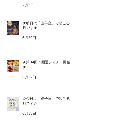
7月2日
★明日は「山羊座」で起こる満
月です★
6月29日
★第89回☆開運ディナー開催
★
6月17日
☆今日は「双子座」で起こる新
月です☆
6月15日