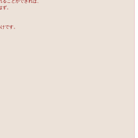
れることができれば、
はず。
、
わけです。