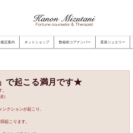
鑑定案内
ネットショップ
数秘術コアナンバー
星座ジュエリー
」で起こる満月です★
す。
8頃）
ャンクションが起こり、
、
2回起こります。