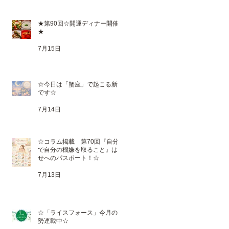
★第90回☆開運ディナー開催
★
7月15日
☆今日は「蟹座」で起こる新月
です☆
7月14日
☆コラム掲載 第70回『自分
で自分の機嫌を取ること』は幸
せへのパスポート！☆
7月13日
☆「ライスフォース」今月の運
勢連載中☆