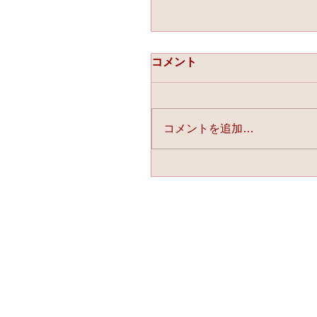
コメント
コメントを追加…
☆「ライスフォース」今
連載中☆