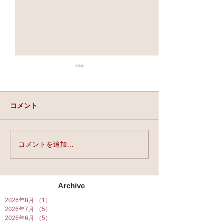
コメント
実力と、運と、縁。
コメントを追加…
★第90回☆開運
開催★
Archive
2026年8月
（1）
1件の記事
2026年7月
（5）
5件の記事
2026年6月
（5）
5件の記事