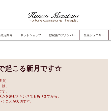
鑑定案内
ネットショップ
数秘術コアナンバー
星座ジュエリー
で起こる新月です☆
。
7頃）
」は、
です。
ズムを刻むチャンスでもありますから、
いくことが大切です。