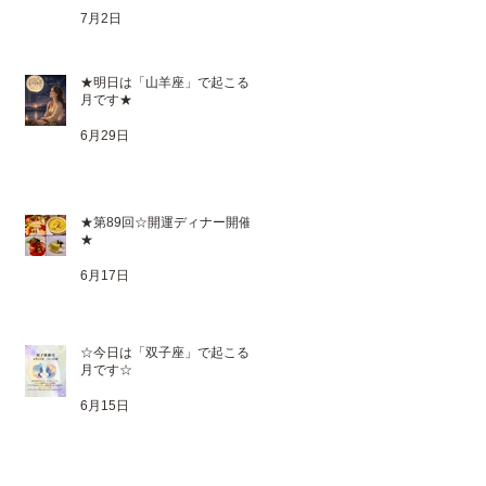
7月2日
★明日は「山羊座」で起こる満
月です★
6月29日
★第89回☆開運ディナー開催
★
6月17日
☆今日は「双子座」で起こる新
月です☆
6月15日