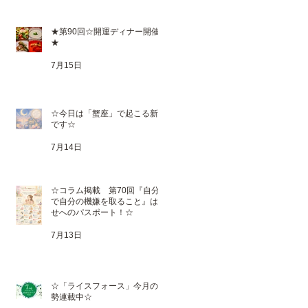
★第90回☆開運ディナー開催
★
7月15日
☆今日は「蟹座」で起こる新月
です☆
7月14日
☆コラム掲載 第70回『自分
で自分の機嫌を取ること』は幸
せへのパスポート！☆
7月13日
☆「ライスフォース」今月の運
勢連載中☆