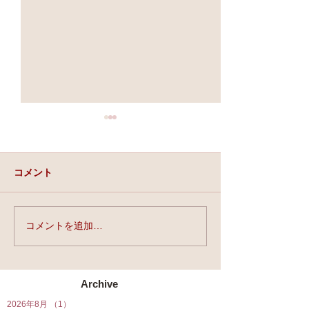
コメント
実力と、運と、縁。
コメントを追加…
★第90回☆開運
開催★
Archive
2026年8月
（1）
1件の記事