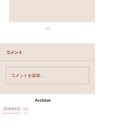
コメント
実力と、運と、縁。
コメントを追加…
★第90回☆開運
開催★
Archive
2026年8月
（1）
1件の記事
2026年7月
（5）
5件の記事
2026年6月
（5）
5件の記事
2026年5月
（6）
6件の記事
2026年4月
（7）
7件の記事