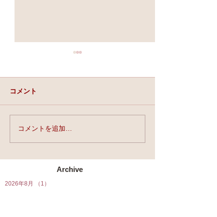
コメント
実力と、運と、縁。
コメントを追加…
★第90回☆開運
開催★
Archive
2026年8月
（1）
1件の記事
2026年7月
（5）
5件の記事
2026年6月
（5）
5件の記事
2026年5月
（6）
6件の記事