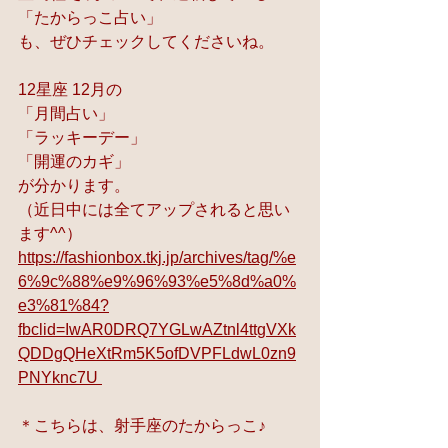
「たからっこ占い」
も、ぜひチェックしてくださいね。
12星座 12月の
「月間占い」
「ラッキーデー」
「開運のカギ」
が分かります。
（近日中には全てアップされると思い
ます^^）
https://fashionbox.tkj.jp/archives/tag/%e
6%9c%88%e9%96%93%e5%8d%a0%
e3%81%84?
fbclid=IwAR0DRQ7YGLwAZtnl4ttgVXk
QDDgQHeXtRm5K5ofDVPFLdwL0zn9
PNYknc7U 
＊こちらは、射手座のたからっこ♪