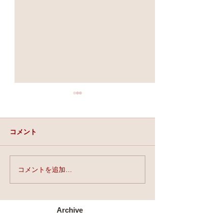
コメント
実力と、運と、縁。
コメントを追加…
★第90回☆開運
開催★
Archive