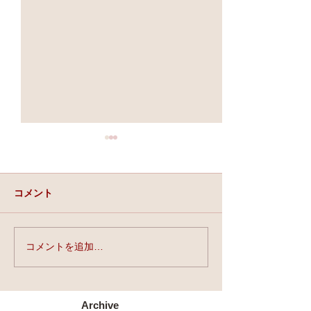
コメント
実力と、運と、縁。
コメントを追加…
★第90回☆開運
開催★
Archive