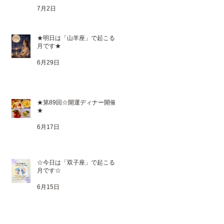
7月2日
★明日は「山羊座」で起こる満
月です★
6月29日
★第89回☆開運ディナー開催
★
6月17日
☆今日は「双子座」で起こる新
月です☆
6月15日