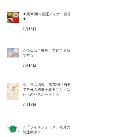
★第90回☆開運ディナー開催
★
7月15日
☆今日は「蟹座」で起こる新月
です☆
7月14日
☆コラム掲載 第70回『自分
で自分の機嫌を取ること』は幸
せへのパスポート！☆
7月13日
☆「ライスフォース」今月の運
勢連載中☆