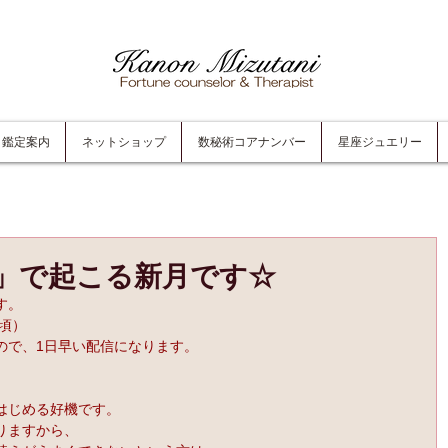
鑑定案内
ネットショップ
数秘術コアナンバー
星座ジュエリー
」で起こる新月です☆
す。
6頃）
ので、1日早い配信になります。
はじめる好機です。
りますから、