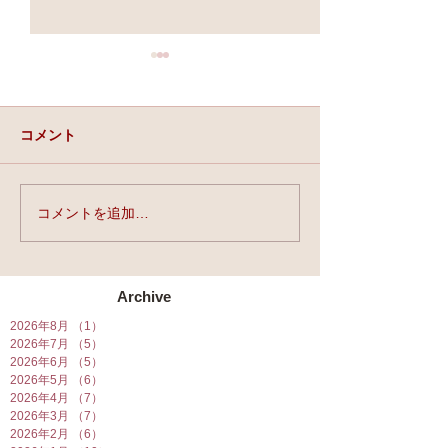
コメント
実力と、運と、縁。
コメントを追加…
★第90回☆開運
開催★
Archive
2026年8月
（1）
1件の記事
2026年7月
（5）
5件の記事
2026年6月
（5）
5件の記事
2026年5月
（6）
6件の記事
2026年4月
（7）
7件の記事
2026年3月
（7）
7件の記事
2026年2月
（6）
6件の記事