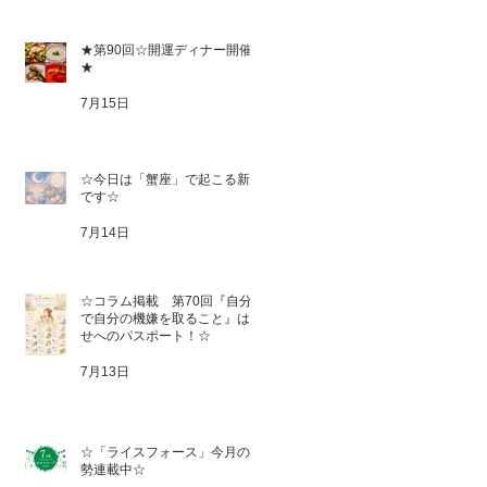
★第90回☆開運ディナー開催
★
7月15日
☆今日は「蟹座」で起こる新月
です☆
7月14日
☆コラム掲載 第70回『自分
で自分の機嫌を取ること』は幸
せへのパスポート！☆
7月13日
☆「ライスフォース」今月の運
勢連載中☆