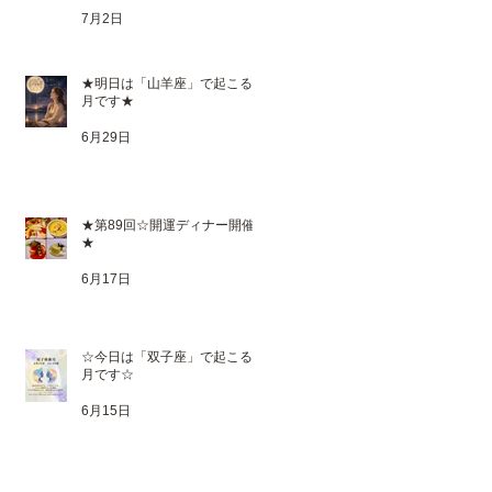
7月2日
★明日は「山羊座」で起こる満
月です★
6月29日
★第89回☆開運ディナー開催
★
6月17日
☆今日は「双子座」で起こる新
月です☆
6月15日