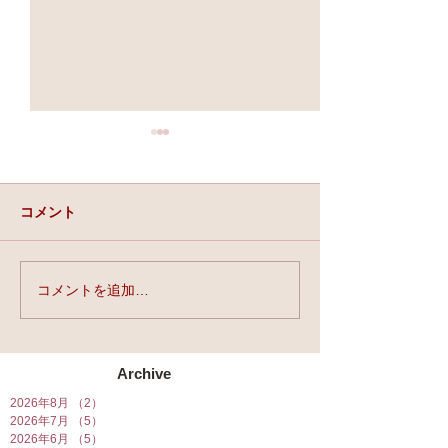
コメント
実力と、運と、
コメントを追加…
☆「ライスフォース」今
月の運勢連載中☆
Archive
2026年8月
（2）
2件の記事
2026年7月
（5）
5件の記事
2026年6月
（5）
5件の記事