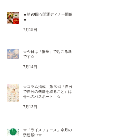
★第90回☆開運ディナー開催
★
7月15日
☆今日は「蟹座」で起こる新月
です☆
7月14日
☆コラム掲載 第70回『自分
で自分の機嫌を取ること』は幸
せへのパスポート！☆
7月13日
☆「ライスフォース」今月の運
勢連載中☆