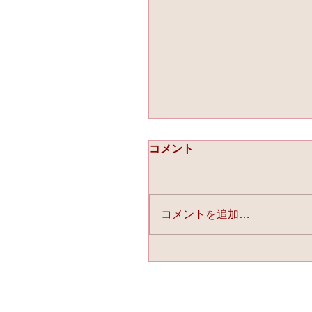
コメント
コメントを追加…
☆「ライスフォース」今
連載中☆