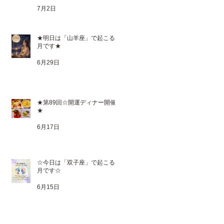
7月2日
★明日は「山羊座」で起こる満
月です★
6月29日
★第89回☆開運ディナー開催
★
6月17日
☆今日は「双子座」で起こる新
月です☆
6月15日