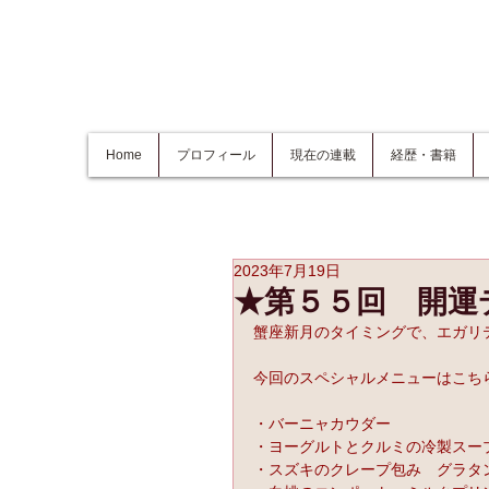
Home
プロフィール
現在の連載
経歴・書籍
2023年7月19日
★第５５回 開運
蟹座新月のタイミングで、エガリ
今回のスペシャルメニューはこち
・バーニャカウダー
・ヨーグルトとクルミの冷製スー
・スズキのクレープ包み　グラタ