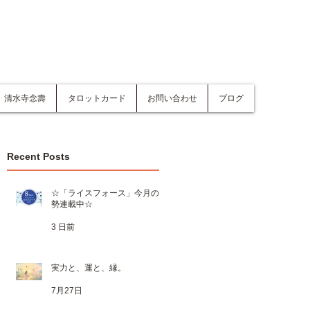
清水寺念壽
タロットカード
お問い合わせ
ブログ
Recent Posts
☆「ライスフォース」今月の運
勢連載中☆
3 日前
実力と、運と、縁。
7月27日