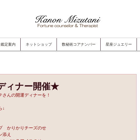
鑑定案内
ネットショップ
数秘術コアナンバー
星座ジュエリー
ディナー開催★
テさんの開運ディナーを！
ら↓
プ　かりかりチーズのせ
ン添え