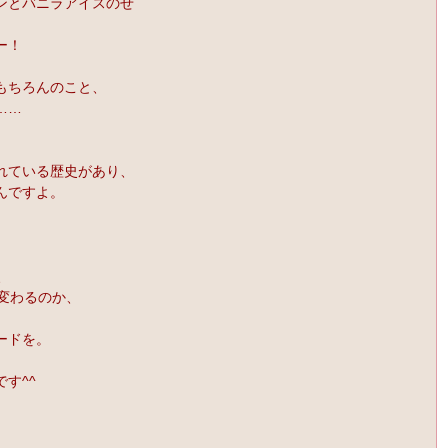
ンとバニラアイスのせ
ー！
もちろんのこと、
……
れている歴史があり、
んですよ。
、
変わるのか、
ードを。
す^^