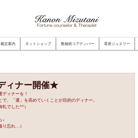
鑑定案内
ネットショップ
数秘術コアナンバー
星座ジュエリー
ディナー開催★
運ディナーを！
とで、「運」を高めていくことが目的のディナー。
礼でした^^）
ら↓
撮り忘れ…）