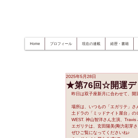
Home
プロフィール
現在の連載
経歴・書籍
2025年5月28日
★第76回☆開運
昨日は双子座新月に合わせて、開
場所は、いつもの「エガリテ」さ
土ドラの「ミッドナイト屋台」の
WEST. 神山智洋さん主演、Trav
エガリテは、玄田陽美(剛力彩芽さ
ぜひご覧になってくださいね♪