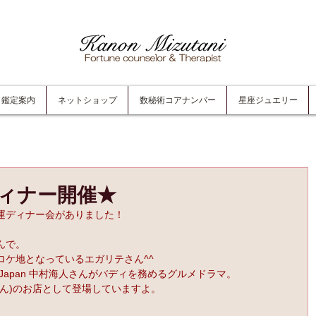
鑑定案内
ネットショップ
数秘術コアナンバー
星座ジュエリー
ディナー開催★
運ディナー会がありました！
んで。
ロケ地となっているエガリテさん^^
is Japan 中村海人さんがバディを務めるグルメドラマ。
ん)のお店として登場していますよ。