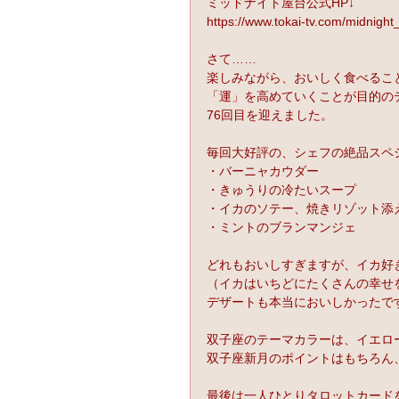
ミッドナイト屋台公式HP↓
https://www.tokai-tv.com/midnight_
さて……
楽しみながら、おいしく食べるこ
「運」を高めていくことが目的の
76回目を迎えました。
毎回大好評の、シェフの絶品スペ
・バーニャカウダー 
・きゅうりの冷たいスープ
・イカのソテー、焼きリゾット添
・ミントのブランマンジェ
どれもおいしすぎますが、イカ好
（イカはいちどにたくさんの幸せ
デザートも本当においしかったで
双子座のテーマカラーは、イエロ
双子座新月のポイントはもちろん
最後は一人ひとりタロットカード