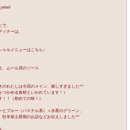
yatai/
とで、
ディナーは、
シャルメニューはこちら↓
え、ムール貝のソース
きのわたしは今回のメイン、嬉しすぎました^^
をつかめる食材といわれています！）
す！！（初めての味！）
ーとブルー（パステル系）＋水星のグリーン。
、牡羊座土星期のお話などお伝えしました^^
を。