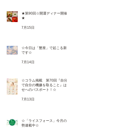
★第90回☆開運ディナー開催
★
7月15日
☆今日は「蟹座」で起こる新月
です☆
7月14日
☆コラム掲載 第70回『自分
で自分の機嫌を取ること』は幸
せへのパスポート！☆
7月13日
☆「ライスフォース」今月の運
勢連載中☆