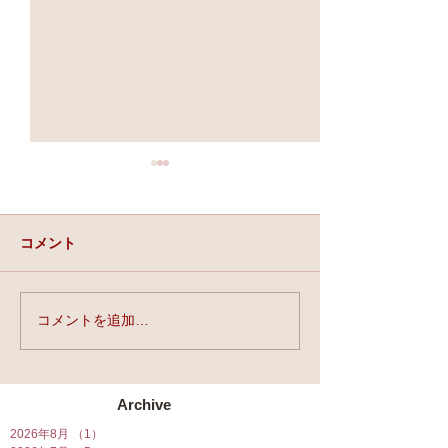
コメント
実力と、運と、縁。
コメントを追加…
★第90回☆開運
開催★
Archive
2026年8月
（1）
1件の記事