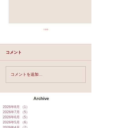
コメント
実力と、運と、縁。
コメントを追加…
★第90回☆開運
開催★
Archive
2026年8月
（1）
1件の記事
2026年7月
（5）
5件の記事
2026年6月
（5）
5件の記事
2026年5月
（6）
6件の記事
2026年4月
（7）
7件の記事