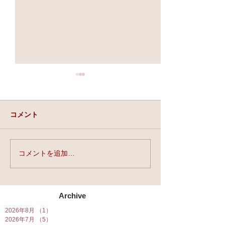
コメント
実力と、運と、縁。
コメントを追加…
★第90回☆開運
開催★
Archive
2026年8月
（1）
1件の記事
2026年7月
（5）
5件の記事