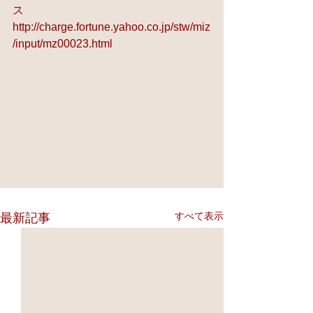
ス 
http://charge.fortune.yahoo.co.jp/stw/miz
/input/mz00023.html
すべて表示
最新記事