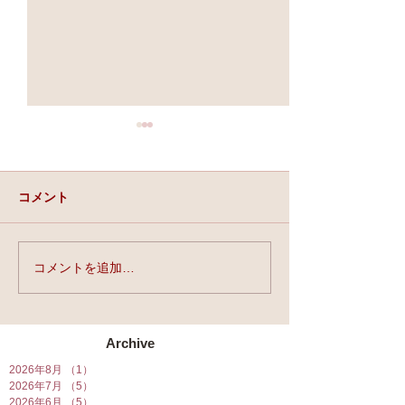
コメント
実力と、運と、縁。
コメントを追加…
★第90回☆開運
開催★
Archive
2026年8月
（1）
1件の記事
2026年7月
（5）
5件の記事
2026年6月
（5）
5件の記事