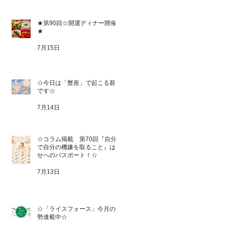
★第90回☆開運ディナー開催
★
7月15日
☆今日は「蟹座」で起こる新月
です☆
7月14日
☆コラム掲載 第70回『自分
で自分の機嫌を取ること』は幸
せへのパスポート！☆
7月13日
☆「ライスフォース」今月の運
勢連載中☆