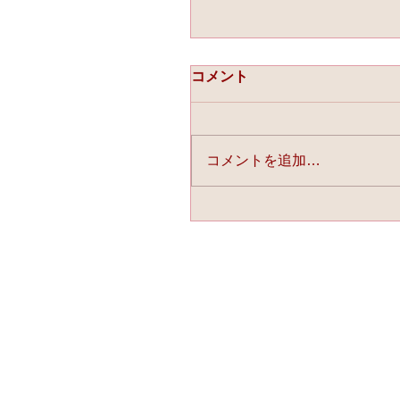
コメント
コメントを追加…
☆「ライスフォース」今
連載中☆