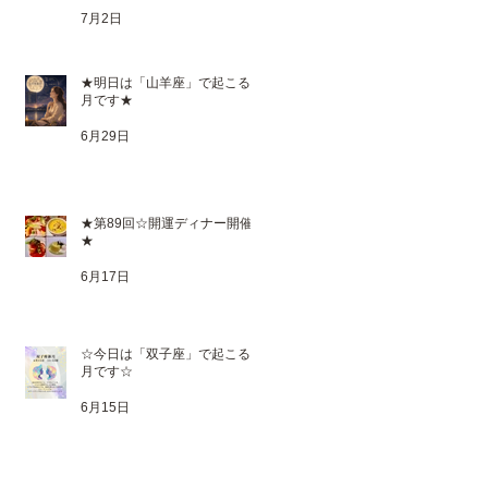
7月2日
★明日は「山羊座」で起こる満
月です★
6月29日
★第89回☆開運ディナー開催
★
6月17日
☆今日は「双子座」で起こる新
月です☆
6月15日