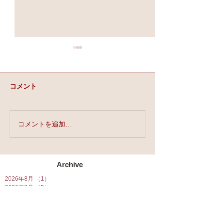
コメント
実力と、運と、縁。
コメントを追加…
★第90回☆開運
開催★
Archive
2026年8月
（1）
1件の記事
2026年7月
（5）
5件の記事
2026年6月
（5）
5件の記事
2026年5月
（6）
6件の記事
2026年4月
（7）
7件の記事