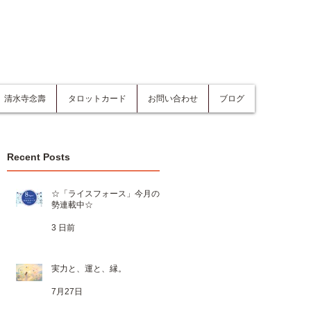
清水寺念壽
タロットカード
お問い合わせ
ブログ
Recent Posts
☆「ライスフォース」今月の運
勢連載中☆
3 日前
実力と、運と、縁。
7月27日