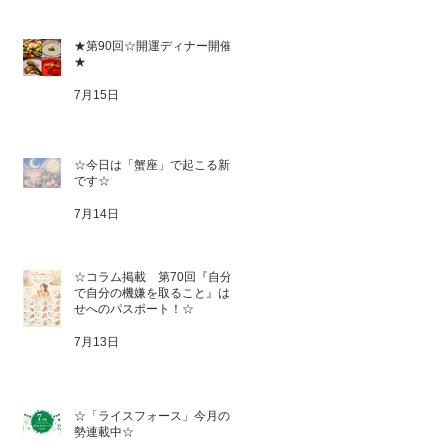
★第90回☆開運ディナー開催
★
7月15日
☆今日は「蟹座」で起こる新月
です☆
7月14日
☆コラム掲載 第70回『自分
で自分の機嫌を取ること』は幸
せへのパスポート！☆
7月13日
☆「ライスフォース」今月の運
勢連載中☆