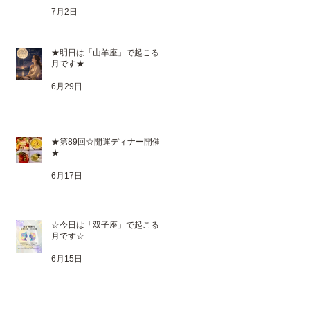
7月2日
★明日は「山羊座」で起こる満
月です★
6月29日
★第89回☆開運ディナー開催
★
6月17日
☆今日は「双子座」で起こる新
月です☆
6月15日