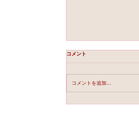
コメント
コメントを追加…
☆「ライスフォース」今
連載中☆