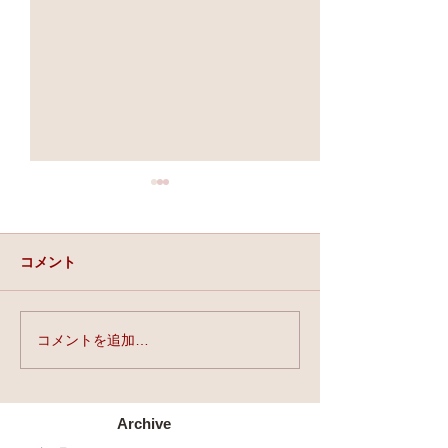
コメント
実力と、運と、縁。
コメントを追加…
★第90回☆開運
開催★
Archive