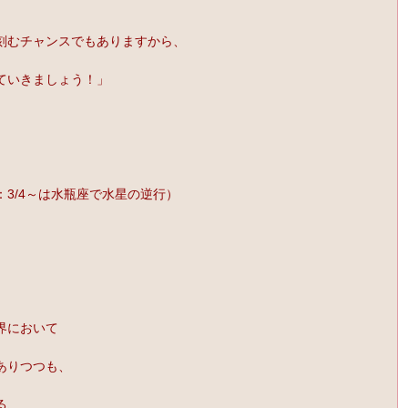
刻むチャンスでもありますから、
ていきましょう！」
0：3/4～は水瓶座で水星の逆行）
。
界において
ありつつも、
る、