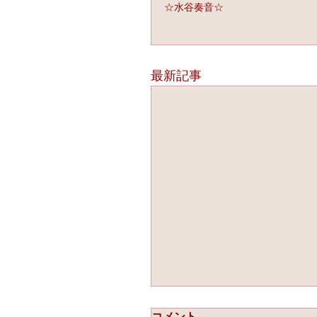
☆水谷奏音☆
最新記事
コメント