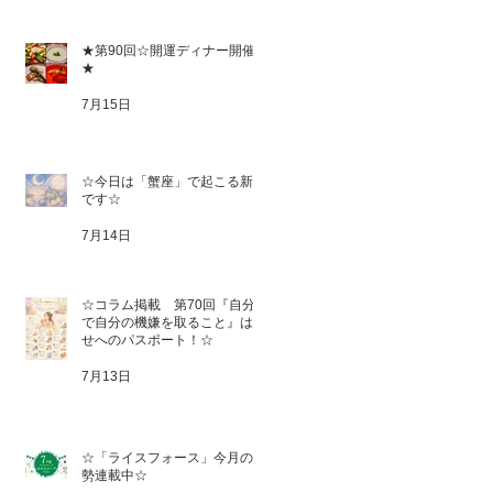
★第90回☆開運ディナー開催
★
7月15日
☆今日は「蟹座」で起こる新月
です☆
7月14日
☆コラム掲載 第70回『自分
で自分の機嫌を取ること』は幸
せへのパスポート！☆
7月13日
☆「ライスフォース」今月の運
勢連載中☆