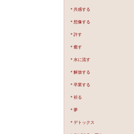
＊共感する
＊想像する
＊許す
＊癒す
＊水に流す
＊解放する
＊卒業する
＊祈る
＊夢
＊デトックス