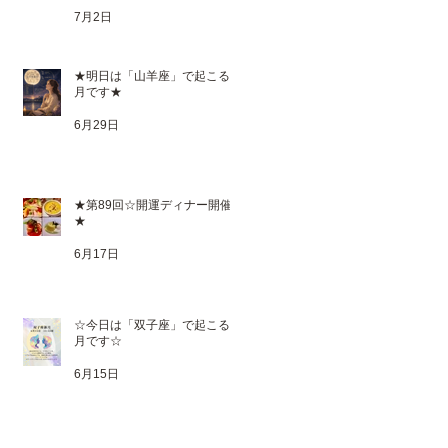
7月2日
★明日は「山羊座」で起こる満
月です★
6月29日
★第89回☆開運ディナー開催
★
6月17日
☆今日は「双子座」で起こる新
月です☆
6月15日