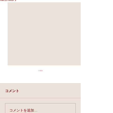
コメント
実力と、運と、縁。
コメントを追加…
★第90回☆開運