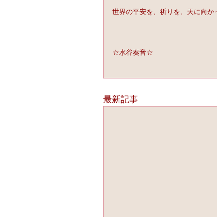
世界の平安を、祈りを、天に向か
☆水谷奏音☆
最新記事