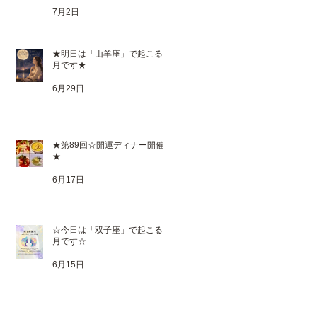
7月2日
★明日は「山羊座」で起こる満
月です★
6月29日
★第89回☆開運ディナー開催
★
6月17日
☆今日は「双子座」で起こる新
月です☆
6月15日