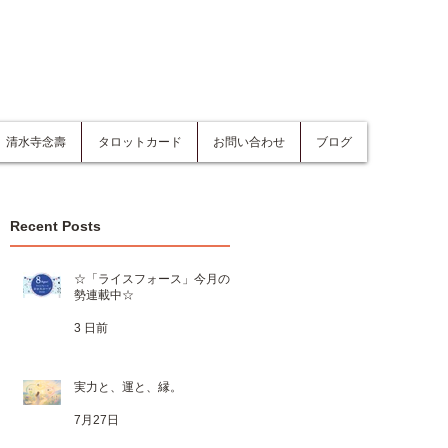
清水寺念壽
タロットカード
お問い合わせ
ブログ
Recent Posts
☆「ライスフォース」今月の運
勢連載中☆
3 日前
実力と、運と、縁。
7月27日