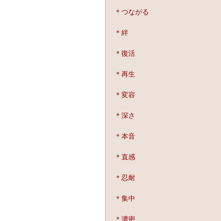
＊つながる
＊絆
＊復活
＊再生
＊変容
＊深さ
＊本音
＊直感
＊忍耐
＊集中
＊濃密