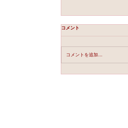
コメント
コメントを追加…
☆「ライスフォース」今
連載中☆