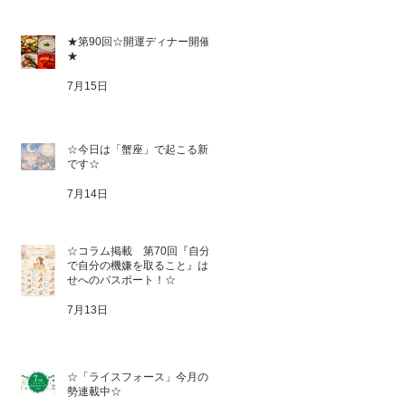
★第90回☆開運ディナー開催
★
7月15日
☆今日は「蟹座」で起こる新月
です☆
7月14日
☆コラム掲載 第70回『自分
で自分の機嫌を取ること』は幸
せへのパスポート！☆
7月13日
☆「ライスフォース」今月の運
勢連載中☆