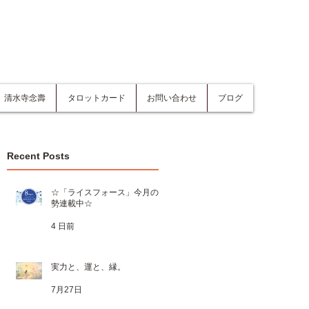
清水寺念壽
タロットカード
お問い合わせ
ブログ
Recent Posts
☆「ライスフォース」今月の運
勢連載中☆
4 日前
実力と、運と、縁。
7月27日