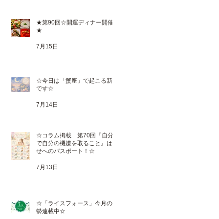
★第90回☆開運ディナー開催
★
7月15日
☆今日は「蟹座」で起こる新月
です☆
7月14日
☆コラム掲載 第70回『自分
で自分の機嫌を取ること』は幸
せへのパスポート！☆
7月13日
☆「ライスフォース」今月の運
勢連載中☆