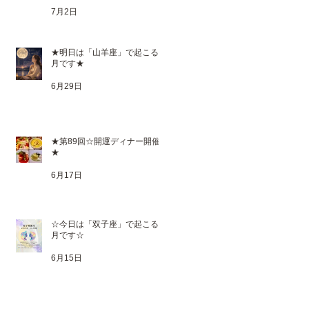
7月2日
★明日は「山羊座」で起こる満
月です★
6月29日
★第89回☆開運ディナー開催
★
6月17日
☆今日は「双子座」で起こる新
月です☆
6月15日