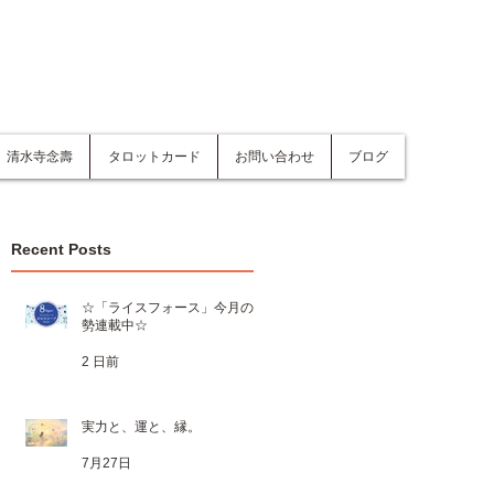
清水寺念壽
タロットカード
お問い合わせ
ブログ
Recent Posts
☆「ライスフォース」今月の運
勢連載中☆
2 日前
実力と、運と、縁。
7月27日