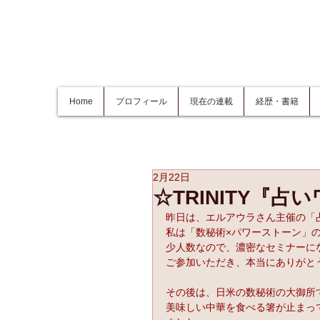
Home
プロフィール
現在の連載
経歴・書籍
2月22日
☆TRINITY『占
昨日は、エルアウラさん主催の「占
私は「数秘術×パワーストーン」
少人数なので、濃密なセミナーにな
ご参加いただき、本当にありがと
その後は、日米の数秘術の大御所
美味しい中華を食べる箸が止まっ