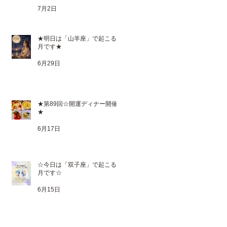
7月2日
★明日は「山羊座」で起こる満
月です★
6月29日
★第89回☆開運ディナー開催
★
6月17日
☆今日は「双子座」で起こる新
月です☆
6月15日