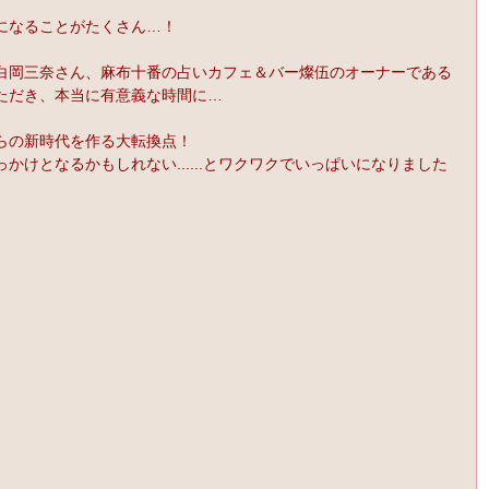
になることがたくさん…！
白岡三奈さん、麻布十番の占いカフェ＆バー燦伍のオーナーである
ただき、本当に有意義な時間に…
らの新時代を作る大転換点！
かけとなるかもしれない......とワクワクでいっぱいになりました