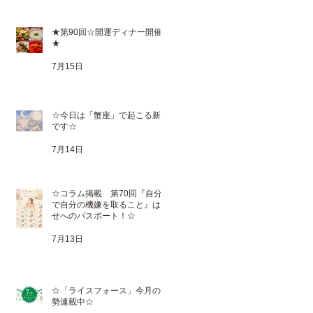
★第90回☆開運ディナー開催
★
7月15日
☆今日は「蟹座」で起こる新月
です☆
7月14日
☆コラム掲載 第70回『自分
で自分の機嫌を取ること』は幸
せへのパスポート！☆
7月13日
☆「ライスフォース」今月の運
勢連載中☆