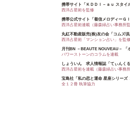
携帯サイト「ＫＤＤＩ－ａｕ スタイ
西洋占星術を監修
携帯公式サイト「着信メロディーＧ
西洋占星術連載（藤森緑占い事務所
丸紅不動産販売(株)友の会「コムズ
西洋占星術「マンション占い」を監
月刊BN －BEAUTE NOUVEAU－
パワーストーンのコラムを連載
しょういん 求人情報誌「てぃんく
西洋占星術を連載（藤森緑占い事務
宝島社「私の恋と運命 星座シリーズ
全１２冊 執筆協力