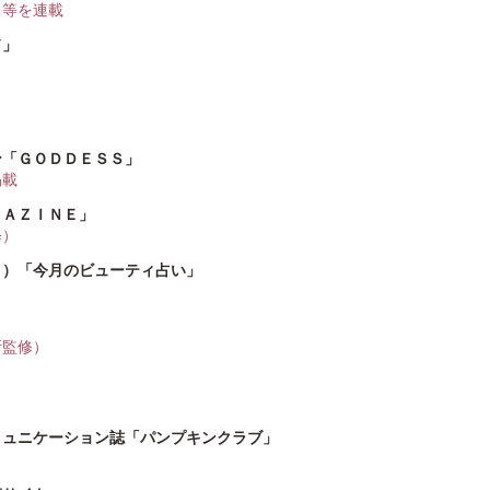
ト等を連載
ド」
ン「ＧＯＤＤＥＳＳ」
掲載
ＧＡＺＩＮＥ」
修）
ト）「今月のビューティ占い」
所監修）
ミュニケーション誌「パンプキンクラブ」