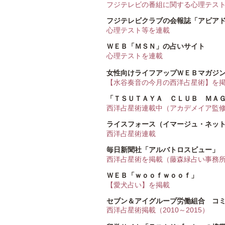
フジテレビの番組に関する心理テス
フジテレビクラブの会報誌「アビア
心理テスト等を連載
ＷＥＢ「ＭＳＮ」の占いサイト
心理テストを連載
女性向けライフアップＷＥＢマガジ
【水谷奏音の今月の西洋占星術】を
「ＴＳＵＴＡＹＡ ＣＬＵＢ ＭＡ
西洋占星術連載中（アカデメイア監
ライスフォース（イマージュ・ネッ
西洋占星術連載
毎日新聞社「アルバトロスビュー」
西洋占星術を掲載（藤森緑占い事務
ＷＥＢ「ｗｏｏｆｗｏｏｆ」
【愛犬占い】を掲載
セブン＆アイグループ労働組合 コ
西洋占星術掲載（2010～2015）