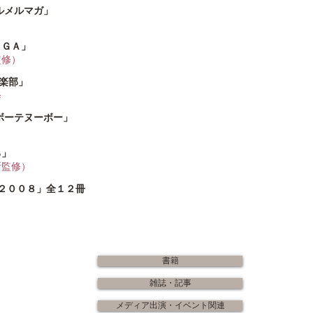
ルメルマガ」
ＩＧＡ」
監修）
倶楽部」
修
 「ボーテヌーボー」
る」
所監修）
 ２００８」全１２冊
書籍
雑誌・記事
メディア出演・イベント関連