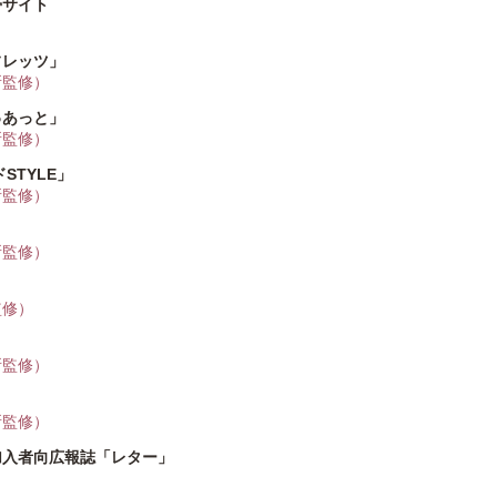
帯サイト
フレッツ」
所監修）
ゅあっと」
所監修）
STYLE」
所監修）
所監修）
監修）
所監修）
所監修）
加入者向広報誌「レター」
）