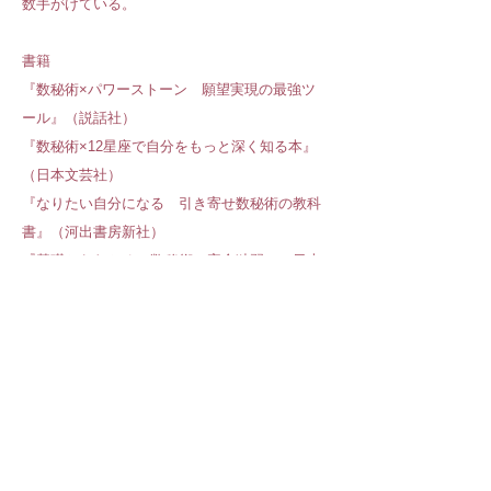
数手がけている。
書籍
『数秘術×パワーストーン 願望実現の最強ツ
ール』（説話社）
『数秘術×12星座で自分をもっと深く知る本』
（日本文芸社）
『なりたい自分になる 引き寄せ数秘術の教科
書』（河出書房新社）
『基礎からわかる 数秘術の完全独習』（日本
文芸社）
『12星座殺人事件』（文藝春秋）
『幸せを運ぶ７つのパワーストーンブレスレッ
ト』（三空出版）
『パワーストーンで人生をより幸せに変えるコ
ツ』（テクニカルスタッフ）
文部科学省許可：天然石検定マスター認定取得