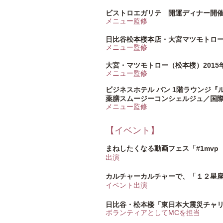
ビストロエガリテ 開運ディナー開催 
メニュー監修
日比谷松本楼本店・大宮マツモトロー
メニュー監修
大宮・マツモトロー（松本楼）201
メニュー監修
ビジネスホテル バン 1階ラウンジ『
薬膳スムージーコンシェルジュ／国際
メニュー監修
【イベント】
まねしたくなる動画フェス「#1mv
出演
カルチャーカルチャーで、「１２星
イベント出演
日比谷・松本楼「東日本大震災チャ
ボランティアとしてMCを担当