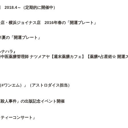
2018.4～（定期的に開催中）
店・横浜ジョイナス店 2016年春の「開運プレート」
5年夏の「開運プレート」
ルナハラ』
中医薬膳管理師 ナツメアヤ【週末薬膳カフェ】【薬膳×占星術☆ 開運
p（#ワンエム）」（アストロダイス担当）
座殺人事件」の出版記念イベント開催
リティーコンサート」