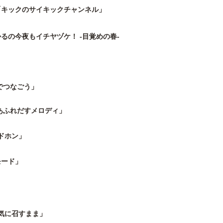
「キックのサイキックチャンネル」
るの今夜もイチヤヅケ！ -目覚めの春-
顔でつなごう」
きのあふれだすメロディ」
ドホン」
モード」
気に召すまま」