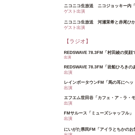
ニコニコ生放送 ニコジョッキー内
ゲスト出演
ニコニコ生放送 河瀬茉希と赤尾ひか
ゲスト出演
【ラジオ】
REDSWAVE 78.3FM「村田綾の笑
出演
REDSWAVE 78.3FM「岩船ひろ
出演
レインボータウンFM「馬の耳にヘッ
出演
エフエム世田谷「カフェ・ア・ラ・
出演
FMサルース「ミューズシャッフル」
出演
にいがた県民FM「アイラとちかのお
出演