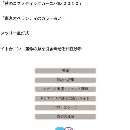
「秋のコスメティックカーニバル ２０１０」
８「東京オペラシティのカラー占い」
マスツリー点灯式
ナイト合コン 運命の糸を引き寄せる相性診断
書籍
雑誌・記事
メディア出演・イベント関連
PC アプリ 携帯公式占いサイト
パワーストーン
過去の連載