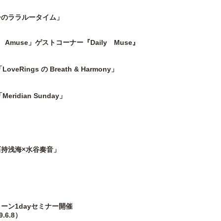
子のララルータイム」
muse」ゲストコーナー『Daily Muse』
Rings の Breath & Harmony」
idian Sunday」
持浅海×水谷奏音」
ーン1dayセミナー開催
.6.8）