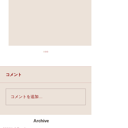
コメント
実力と、運と、縁。
コメントを追加…
★第90回☆開運
開催★
Archive