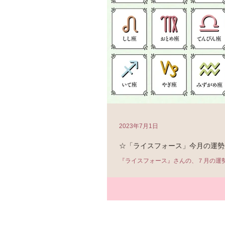
2023年7月1日
☆「ライスフォース」今月の運勢
『ライスフォース』さんの、７月の運
https://www.riceforce.com/stc/astrolo
双子座は、 「無理のない遠回りと心の
がる星回り」 心の余裕……納得です（笑）