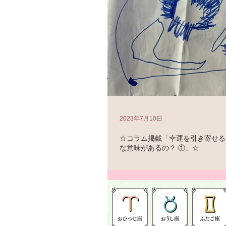
2023年7月10日
☆コラム掲載「幸運を引き寄せる
な意味があるの？ ①」☆
ドコモのスゴ得コンテンツ「恋愛の神様D
は 「幸運を引き寄せるモチーフにはど
① 」 https://renkami.indexweb.co.jp/p
uid=pcdefaultuid...