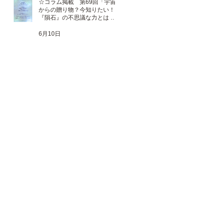
☆コラム掲載 第69回「宇宙
からの贈り物？今知りたい！
『隕石』の不思議な力とは 」
☆
6月10日
＊
＊