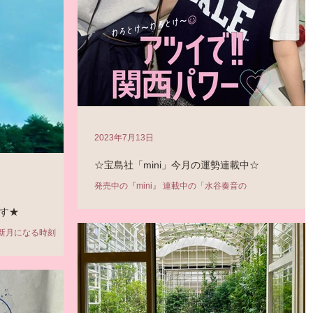
2023年7月13日
☆宝島社「mini」今月の運勢連載中☆
発売中の『mini』 連載中の「水谷奏音の
Happy★Horoscope」も、 ぜひご覧になっていただける
す★
嬉しいです^^ 表紙は #道枝駿佑 さんと #大橋和也 さん。 
なにわ男子 のおふたりです！
新月になる時刻 7月
め、1日早い配信になり
をはじめる好機で
ズムを刻むチャンス