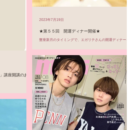
2023年7月19日
★第５５回 開運ディナー開催★
蟹座新月のタイミングで、エガリテさんの開運ディナーを
今回のスペシャルメニューはこちら↓ ・バーニャカウダー 
ヨーグルトとクルミの冷製スープ かりかりチーズのせ 
スズキのクレープ包み グラタン添え ・白桃のコンポー
ト ミルクプリンとバニラアイスのせ...
」講座開講のお知
ザインプロジェクト」
/ 8月20日(日) 14:00～
テーマは… 「占いで親
知ってみよう～...