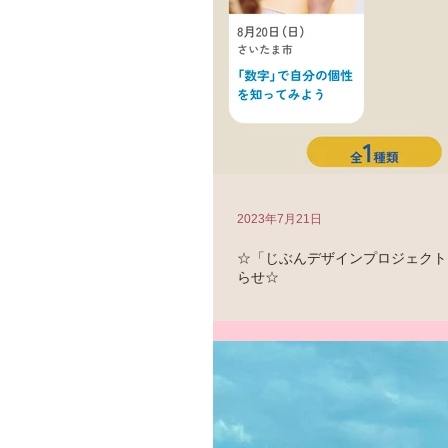
2023年7月21日
☆「じぶんデザインプロジェクト
らせ☆
埼玉新聞社が主催している「じぶんデ
https://www.saitama-jibun-design.jp
15:30 大宮で、講座を開催します！ 
子の絆を深める～「数字」で自分の個性を