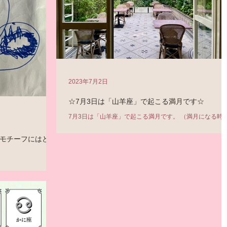
2023年7月2日
☆7月3日は「山羊座」で起こる満月です☆
7月3日は「山羊座」で起こる満月です。 （満月になる時
刻 7月3日20:38頃） 今回の満月のキーワードはこちら↓ 
結果 ＊成果 ＊完成 ＊信念 ＊仕切り直し ＊無理をしない 
モチーフにはどん
社会 ＊経済 ＊仕事 ＊時間 です。 ピンとくるキーワード
が、この時期のテーマに。...
X」コラム 第34回
んな意味があるの？
age/fotunelesson34/?