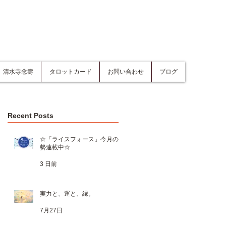
清水寺念壽
タロットカード
お問い合わせ
ブログ
Recent Posts
☆「ライスフォース」今月の運
勢連載中☆
3 日前
実力と、運と、縁。
7月27日