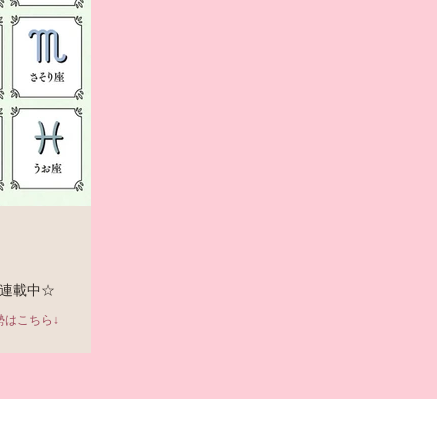
連載中☆
勢はこちら↓
gy/default.aspx 今月の
余裕が、成功につな
...