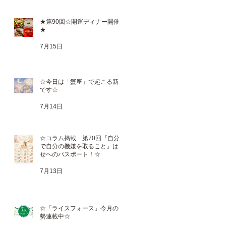
★第90回☆開運ディナー開催
★
7月15日
！
・
☆今日は「蟹座」で起こる新月
・
です☆
7月14日
☆コラム掲載 第70回『自分
で自分の機嫌を取ること』は幸
せへのパスポート！☆
7月13日
☆「ライスフォース」今月の運
勢連載中☆