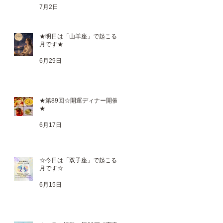
7月2日
★明日は「山羊座」で起こる満
月です★
6月29日
★第89回☆開運ディナー開催
★
6月17日
と
#
☆今日は「双子座」で起こる新
月です☆
6月15日