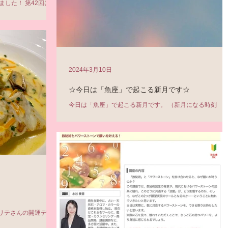
した！ 第42回は
otunelesson42/?
コラムが更新されるタイミン
2024年3月10日
☆今日は「魚座」で起こる新月です☆
今日は「魚座」で起こる新月です。 （新月になる時刻 3
10日18:00頃） 「新月」は、なにか新しいことをはじめ
機です。 過去を清算し、新しいリズムを刻むチャンスで
ありますから、 気持ちを切り替えて、前を向いていきま
ょう。 今回のキーワードはこちら↓ ＊手放す...
リテさんの開運ディ
はなんと、丸6周年記