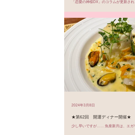
「恋愛の神様DX」のコラムが更新されま
「旅行で開運！」です。
https://renkami.indexweb.co.jp/page/f
uid=pcdefaultuid ちょうどこの
グで、私も旅行へ。...
2024年3月8日
★第62回 開運ディナー開催★
少し早いですが…… 魚座新月は、エガ
ナーを。 62回目の開催でした。 次回