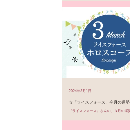
念となり、7年目のスタート！ 楽しみ
ることで、「運」を高めていくことが目
回のスペシャルメニューはこちら↓ ・バ
2024年3月1日
☆「ライスフォース」今月の運勢
『ライスフォース』さんの、３月の運
https://riceforce.com/stc/astrology/
「すべては成長するためのステップと受
と気を引き締めないと…！ 射手座は...