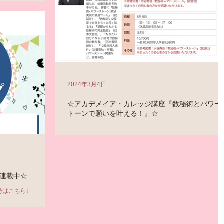
ながら、おいしく食べ
的のディナー。 今
ーニャカウダー...
2024年3月4日
☆アカデメイア・カレッジ講座『数秘術とパワー
トーンで願いを叶える！』☆
今年も「アカデメイア・カレッジ」さんの『1dayセミナ
ー』があります！ 今回は、新刊本とコラボした1DAYセミ
ー 『数秘術とパワーストーンで願いを叶える！』です！ 
9日（日）13 ：00 ～ 17 ：00 当日はパワーストーンお持
する予定で、石にも触れていただきたい...
連載中☆
勢はこちら↓
default.aspx 双子座は、
け止めて」 ちょっ