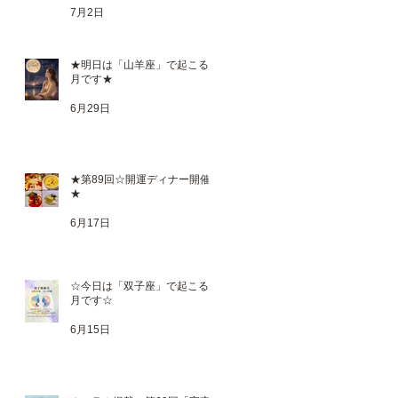
7月2日
★明日は「山羊座」で起こる満
月です★
6月29日
★第89回☆開運ディナー開催
ス
★
6月17日
ナ
6月
ち
☆今日は「双子座」で起こる新
月です☆
6月15日