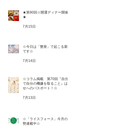
★第90回☆開運ディナー開催
★
7月15日
☆今日は「蟹座」で起こる新月
です☆
月
7月14日
る好
も
し
☆コラム掲載 第70回『自分
で自分の機嫌を取ること』は幸
せへのパスポート！☆
7月13日
☆「ライスフォース」今月の運
勢連載中☆