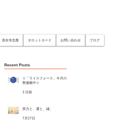
清水寺念壽
タロットカード
お問い合わせ
ブログ
Recent Posts
☆「ライスフォース」今月の運
勢連載中☆
3 日前
実力と、運と、縁。
7月27日