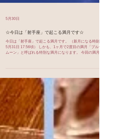
5月30日
☆今日は「射手座」で起こる満月です☆
今日は「射手座」で起こる満月です。 （新月になる時刻
5月31日 17:56頃） しかも、1ヶ月で2度目の満月「ブルー
ムーン」と呼ばれる特別な満月になります。 今回の満月の
キーワードはこちら↓ ＊可能性 ＊自信 ＊誇り ＊理想 ＊冒
険 ＊未来 ＊夢を現実に ＊新しい景色 など、です。 可能性
を形に変えていける射手座の満月。 やりたいことは、誰に
も遠慮せず、 どんどんチャレンジしていきましょう！ その
先には、最高の景色が見られるかもしれませんよ^^