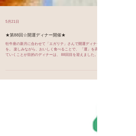
5月21日
★第88回☆開運ディナー開催★
牡牛座の新月に合わせて「エガリテ」さんで開運ディナー
を。 楽しみながら、おいしく食べることで、 「運」を高め
ていくことが目的のディナーは、 88回目を迎えました。 毎
回大好評の、シェフの絶品スペシャルメニューはこちら↓
・バーニャカウダー ・グリンピースのポタージュとコンソ
メジュレ ・牛肉の生姜風味のビール煮込み ・ココア風味チ
ーズスフレ 本当に毎回どれも美味しくて感激です！ お肉も
ほろほろですし、スフレはほわほわ...... ポタージュもおか
わりしたいくらい。。（笑） 牡牛座のテーマカラーは、グ
リーンとピンク。 牡牛座の守護星は金星なので、甘いもの
やフルーツ全般が開運に。 お花、特にバラがおすすめなの
で、テーブルにバラを飾るのも◎。 牡牛座新月の話はもち
ろん、 牡牛座は五感を大切にする星座なので、今の時期、