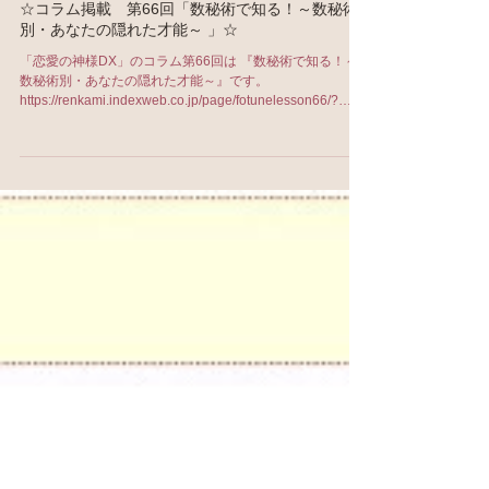
3月23日
☆コラム掲載 第66回「数秘術で知る！～数秘術
別・あなたの隠れた才能～ 」☆
「恋愛の神様DX」のコラム第66回は 『数秘術で知る！～
数秘術別・あなたの隠れた才能～』です。
https://renkami.indexweb.co.jp/page/fotunelesson66/?
uid=pcdefaultuid 今回は、魂が選んできたテーマと、自然
に発揮できる資質について、 自分が「まだ自覚していない
かもしれない魅力」に、光を当ててみました。