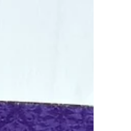
3%83%AC%E3%83%83%E3%82%B8_-