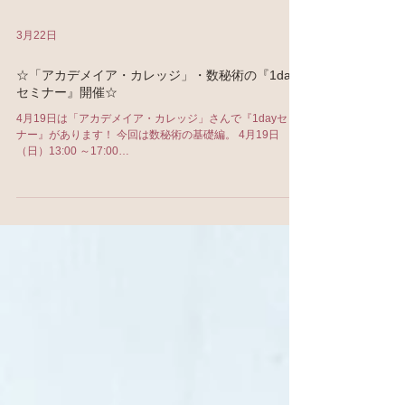
3月22日
☆「アカデメイア・カレッジ」・数秘術の『1day
セミナー』開催☆
4月19日は「アカデメイア・カレッジ」さんで『1dayセミ
ナー』があります！ 今回は数秘術の基礎編。 4月19日
（日）13:00 ～17:00
https://www.akademeia.co.jp/course/view/5403/%E3%80%
90%E5%9F%BA%E7%A4%8E%E7%B7%A8%E3%80%9
1%E6%95%B0%E7%A7%98%E8%A1%93%E3%82%BB
%E3%83%9F%E3%83%8A%E3%83%BC%E8%AC%9B
%E5%BA%A7%E3%80%90%EF%BC%91%EF%BD%84
%EF%BD%81%EF%BD%99%E3%82%BB%E3%83%9F
%E3%83%8A%E3%83%BC%E3%80%91%EF%BC%9A
%E5%8D%A0%E3%81%84%E5%AD%A6%E6%A0%A1_
%E3%82%A2%E3%82%AB%E3%83%87%E3%83%A1%
E3%82%A4%E3%82%A2%E3%83%BB%E3%82%AB%E