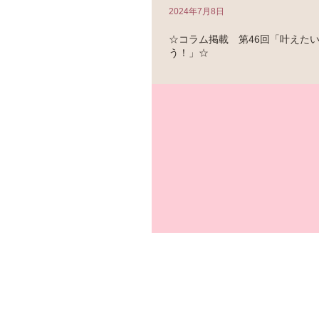
2024年7月8日
☆コラム掲載 第46回「叶えた
う！」☆
「恋愛の神様DX」のコラム第46回は 
を作ろう！」 です。
https://renkami.indexweb.co.jp/page/f
uid=pcdefaultuid 叶えたいことを実
とありますか？...