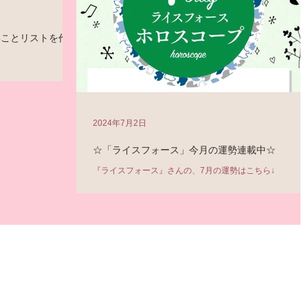
いことリストを作ろ
「叶えたいことリスト
otunelesson46/?
際に書き出す...やったこ
2024年7月2日
☆「ライスフォース」今月の運勢連載中☆
『ライスフォース』さんの、7月の運勢はこちら↓
https://riceforce.com/stc/astrology/default.aspx 牡羊座は、
「不安に感じることがあっても、決して焦らないで！」 
子座は 「必要のないものを手放していくタイミング」...