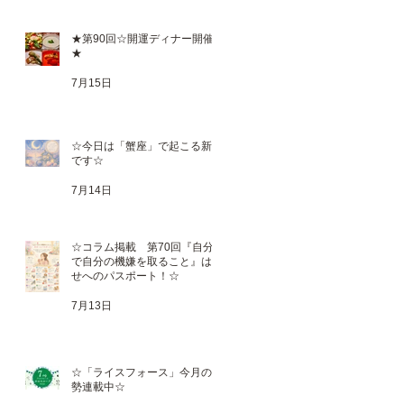
★第90回☆開運ディナー開催
★
7月15日
☆今日は「蟹座」で起こる新月
です☆
7月14日
☆コラム掲載 第70回『自分
で自分の機嫌を取ること』は幸
、
せへのパスポート！☆
亮
メ
7月13日
☆「ライスフォース」今月の運
勢連載中☆