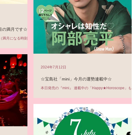
目の満月です☆
（満月になる時刻 7
月は、先月に続いて2度
しいこと。 それだけ
えるでしょう。 今
経済...
2024年7月12日
☆宝島社「mini」今月の運勢連載中☆
本日発売の『mini』 連載中の「Happy★Horoscope」も
ぜひご覧になっていただけると嬉しいです^^ 表紙は 阿部
平 さん！ これまでの SnowMan の表紙を並べたものも。 
ンバーカラー になっていて素敵ですね！