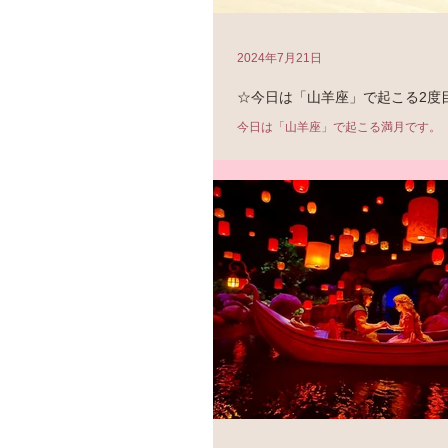
2024年7月21日
☆今日は「山羊座」で起こる2度
今日は「山羊座」で起こる満月です。 
月21日19:17頃） 実は山羊座での満
目。 同じ星座で満月を迎えるのは、珍
インパクトのあるタイミング、節目とい
回の満月のキーワードはこちら↓ ＊社会 ＊