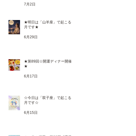
7月2日
★明日は「山羊座」で起こる満
月です★
6月29日
★第89回☆開運ディナー開催
★
6月17日
獅
☆今日は「双子座」で起こる新
月です☆
6月15日