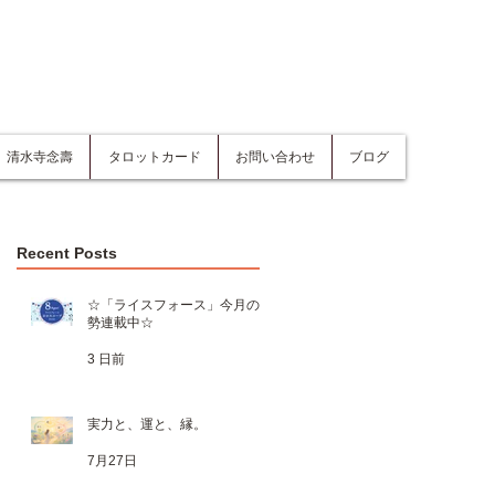
清水寺念壽
タロットカード
お問い合わせ
ブログ
Recent Posts
☆「ライスフォース」今月の運
勢連載中☆
3 日前
実力と、運と、縁。
7月27日