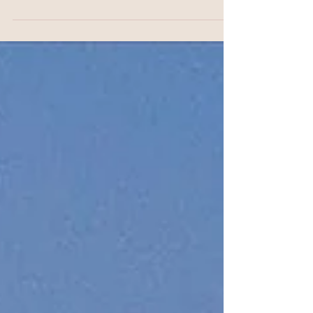
★第69回 開運ディナー開催★
牡羊座満月はエガリテさんの開運ディナー会。 楽しみなが
ら、おいしく食べることで、 「運」を高めていくことが目
的のディナーは、 昨夜69回目を迎えました。 毎回大好評
の、シェフの絶品スペシャルメニューはこちら↓ ・バーニ
ャカウダー ・ミネストローネ（ちょっと辛めの）...