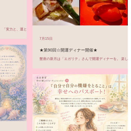
く、「実力と、運と、
で。
7月15日
cf183d22e6?
人生は、自分の力と、自分
★第90回☆開運ディナー開催★
... そんな言葉が浮
蟹座の新月は「エガリテ」さんで開運ディナーを。 楽し
ながら、おいしく食べることで、 「運」を高めていくこ
が目的のディナーは、 90回目を迎えました！ 90回......感
深いです。 100回まであと10回......！ そうそうエガリテさ
ん、今回も、神山智洋さん、中村海人さん主演の「ミッド
イト屋台2」のロケ地になっていますよ^^ 毎回大好評の、
ェフの絶品スペシャルメニューはこちら↓ ・バーニャカウ
ー ・キャベツの冷製ポタージュ ・白身魚のムースとスズ
のポワレ、ブールブラン ・ルバーブのタルト ヨーグル
とアーモンドクリーム 控えめに言って、最高でした......！
（笑） 美味しすぎます！ 蟹座のテーマカラーは、ホワイ
とシルバー。 魚は全般的にラッキーフード。 もちろん、
や海老、貝類も。 キャベツ、乳製品もおすすめです。 蟹
新月の話はもちろん、 水星逆行、そして木星獅子座入り