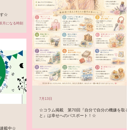
ついてもお話しさせていただきました。 最後は恒例のタ
ットカードです。 ここではお一人ずつと向き合ってお話
できるので、 私にとっても大切な時間です。 充
す☆
新月になる時刻 7月
しいリズムを刻むチ
ワードで、ピンとく
を踏み出していきま
が自分の
たときに戻れる場
したものと、改めて向
できるタイミングで
7月13日
☆コラム掲載 第70回『自分で自分の機嫌を取る
と』は幸せへのパスポート！☆
「恋愛の神様DX」のコラム第70回は 『自分で自分の機嫌
連載中☆
取ること』は幸せへのパスポート！