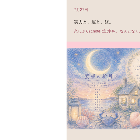
7月27日
実力と、運と、縁。
久しぶりにnoteに記事を。 なんとな
縁」について、書いてみたくなったの
https://note.com/kanonmizutani/n/n43
app_launch=false 書いていて、
ではどうにもできないものとの共同作品...
かびました。