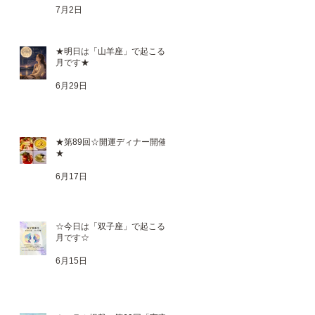
ロ
7月2日
し
★明日は「山羊座」で起こる満
月です★
6月29日
★第89回☆開運ディナー開催
★
6月17日
☆今日は「双子座」で起こる新
月です☆
6月15日
こ
を