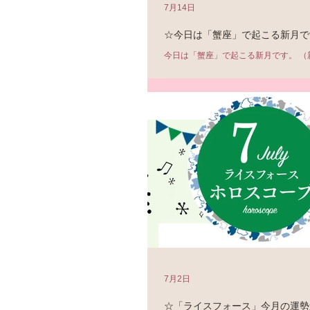
7月14日
☆今日は「蟹座」で起こる新月で
今日は「蟹座」で起こる新月です。 （
14日 18:44頃） 「新月」は、なにか新しいことをはじめる
好機です。 新月は、過去を清算し、新
ャンスでもありますから、 下記のキー
るものをきっかけとして、 新しい一歩
しょう。 今回のキーワードはこちら↓ ＊戻る ＊家 ＊家族 ＊
愛 ＊居場所 ＊守る ＊育む ＊居心地 ＊安心 「ここ
居場所」と言えるところ、 なにかあっ
所、 大切な人、大切なもの…… そう
き合うことで、 平穏を取り戻すことが
す。
7月2日
☆「ライスフォース」今月の運勢